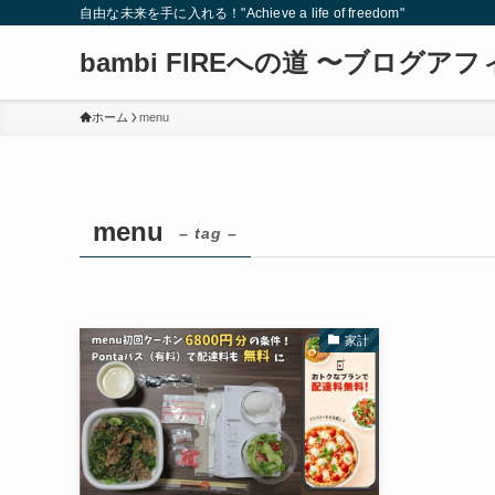
自由な未来を手に入れる！"Achieve a life of freedom"
bambi FIREへの道 〜ブログ
ホーム
menu
menu
– tag –
家計