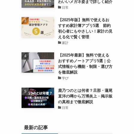
わいいメガネ姿まで詳しく紹介
日常
【2025年版】無料で使えるお
すすめ家計簿アプリ5選 節約
初心者にもやさしい！家計の見
える化で賢く管理
家計
【2025年最新】無料で使える
おすすめノートアプリ5選｜公
式情報から機能・制限・選び方
を徹底解説
学び
鹿乃つのとは何者？旦那・蓮尾
直洋の噂から万博炎上・掲示板
の真相まで徹底解説
日常
最新の記事