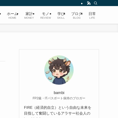
ホーム
家計
モノ
学び
ブログ
日常
HOME
MONEY
REVIEW
SKILL
BLOG
LIFE
bambi
FP2級・ITパスポート保持のブロガー
FIRE（経済的自立）という自由な未来を
目指して奮闘しているアラサー社会人の