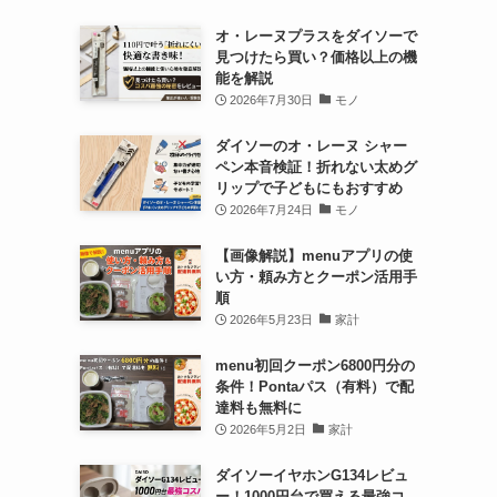
オ・レーヌプラスをダイソーで
見つけたら買い？価格以上の機
能を解説
2026年7月30日
モノ
ダイソーのオ・レーヌ シャー
ペン本音検証！折れない太めグ
リップで子どもにもおすすめ
2026年7月24日
モノ
【画像解説】menuアプリの使
い方・頼み方とクーポン活用手
順
2026年5月23日
家計
menu初回クーポン6800円分の
条件！Pontaパス（有料）で配
達料も無料に
2026年5月2日
家計
ダイソーイヤホンG134レビュ
ー！1000円台で買える最強コ