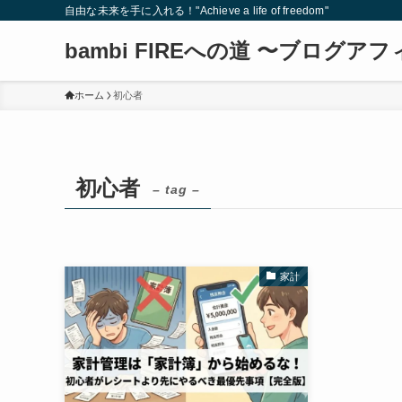
自由な未来を手に入れる！"Achieve a life of freedom"
bambi FIREへの道 〜ブログ
ホーム
初心者
初心者
– tag –
家計