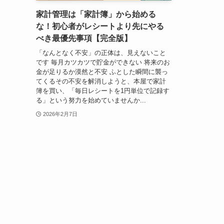
家計管理は「家計簿」から始める
な！初心者がレシートより先にやる
べき最優先事項【完全版】
「なんとなく不安」の正体は、見えないこと
です 毎月カツカツで貯金ができない 将来のお
金が足りるか漠然と不安 ふとした瞬間に襲っ
てくるその不安を解消しようと、本屋で家計
簿を買い、「毎日レシートを1円単位で記録す
る」という努力を始めていませんか...
2026年2月7日