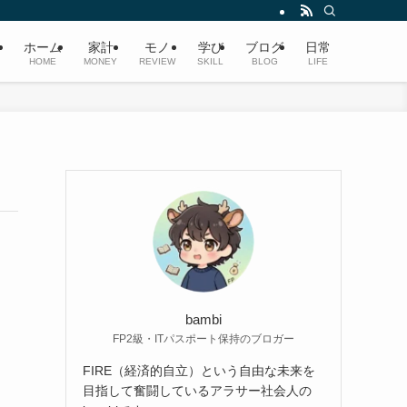
ホーム
家計
モノ
学び
ブログ
日常
HOME
MONEY
REVIEW
SKILL
BLOG
LIFE
bambi
FP2級・ITパスポート保持のブロガー
FIRE（経済的自立）という自由な未来を
目指して奮闘しているアラサー社会人の