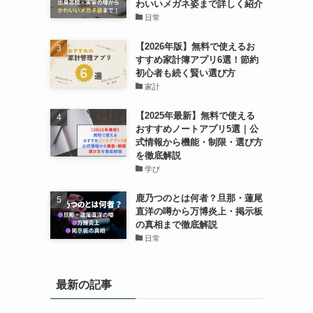
わいいメガネ姿まで詳しく紹介
日常
【2026年版】無料で使えるお
すすめ家計簿アプリ6選！節約
初心者も続く賢い選び方
家計
【2025年最新】無料で使える
おすすめノートアプリ5選｜公
式情報から機能・制限・選び方
を徹底解説
学び
鹿乃つのとは何者？旦那・蓮尾
直洋の噂から万博炎上・掲示板
の真相まで徹底解説
日常
最新の記事