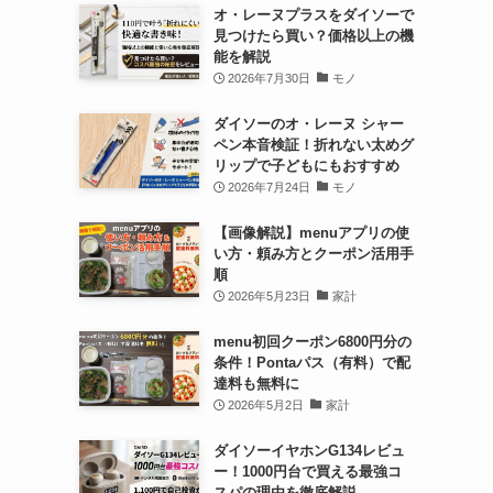
オ・レーヌプラスをダイソーで
見つけたら買い？価格以上の機
能を解説
2026年7月30日
モノ
ダイソーのオ・レーヌ シャー
ペン本音検証！折れない太めグ
リップで子どもにもおすすめ
2026年7月24日
モノ
【画像解説】menuアプリの使
い方・頼み方とクーポン活用手
順
2026年5月23日
家計
menu初回クーポン6800円分の
条件！Pontaパス（有料）で配
達料も無料に
2026年5月2日
家計
ダイソーイヤホンG134レビュ
ー！1000円台で買える最強コ
スパの理由を徹底解説