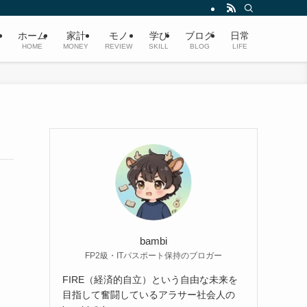
ホーム
家計
モノ
学び
ブログ
日常
HOME
MONEY
REVIEW
SKILL
BLOG
LIFE
bambi
FP2級・ITパスポート保持のブロガー
FIRE（経済的自立）という自由な未来を
目指して奮闘しているアラサー社会人の