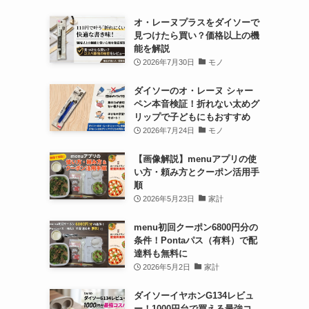
オ・レーヌプラスをダイソーで
見つけたら買い？価格以上の機
能を解説
2026年7月30日
モノ
ダイソーのオ・レーヌ シャー
ペン本音検証！折れない太めグ
リップで子どもにもおすすめ
2026年7月24日
モノ
【画像解説】menuアプリの使
い方・頼み方とクーポン活用手
順
2026年5月23日
家計
menu初回クーポン6800円分の
条件！Pontaパス（有料）で配
達料も無料に
2026年5月2日
家計
ダイソーイヤホンG134レビュ
ー！1000円台で買える最強コ