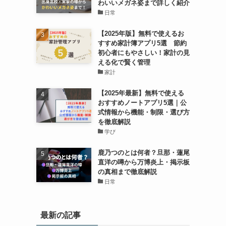
わいいメガネ姿まで詳しく紹介
日常
【2025年版】無料で使えるお
すすめ家計簿アプリ5選 節約
初心者にもやさしい！家計の見
える化で賢く管理
家計
【2025年最新】無料で使える
おすすめノートアプリ5選｜公
式情報から機能・制限・選び方
を徹底解説
学び
鹿乃つのとは何者？旦那・蓮尾
直洋の噂から万博炎上・掲示板
の真相まで徹底解説
日常
最新の記事