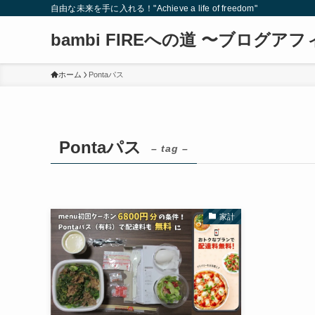
自由な未来を手に入れる！"Achieve a life of freedom"
bambi FIREへの道 〜ブログ
ホーム
Pontaパス
Pontaパス
– tag –
家計