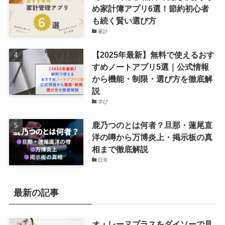
め家計簿アプリ6選！節約初心者
も続く賢い選び方
家計
【2025年最新】無料で使えるおす
すめノートアプリ5選｜公式情報
から機能・制限・選び方を徹底解
説
学び
鹿乃つのとは何者？旦那・蓮尾直
洋の噂から万博炎上・掲示板の真
相まで徹底解説
日常
最新の記事
オ・レーヌプラスをダイソーで見