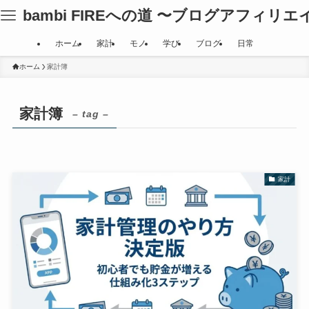
bambi FIREへの道 〜ブログアフィリ
ホーム
家計
モノ
学び
ブログ
日常
ホーム
家計簿
家計簿
– tag –
家計