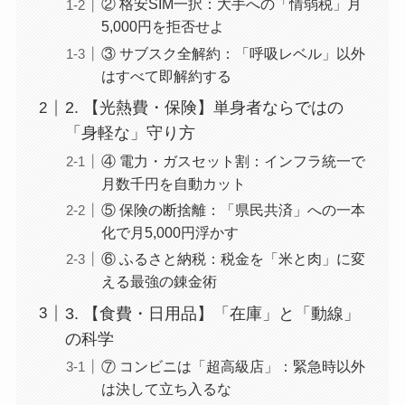
② 格安SIM一択：大手への「情弱税」月
5,000円を拒否せよ
③ サブスク全解約：「呼吸レベル」以外
はすべて即解約する
2. 【光熱費・保険】単身者ならではの
「身軽な」守り方
④ 電力・ガスセット割：インフラ統一で
月数千円を自動カット
⑤ 保険の断捨離：「県民共済」への一本
化で月5,000円浮かす
⑥ ふるさと納税：税金を「米と肉」に変
える最強の錬金術
3. 【食費・日用品】「在庫」と「動線」
の科学
⑦ コンビニは「超高級店」：緊急時以外
は決して立ち入るな