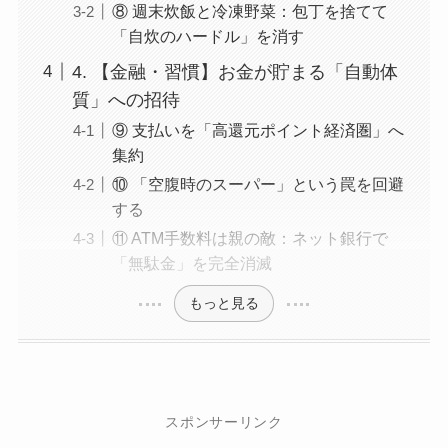
⑧ 週末炊飯と冷凍野菜：包丁を捨てて
「自炊のハードル」を消す
4. 【金融・習慣】お金が貯まる「自動体
質」への招待
⑨ 支払いを「高還元ポイント経済圏」へ
集約
⑩ 「空腹時のスーパー」という罠を回避
する
⑪ ATM手数料は親の敵：ネット銀行で
「無駄金」を完全消滅
もっと見る
スポンサーリンク