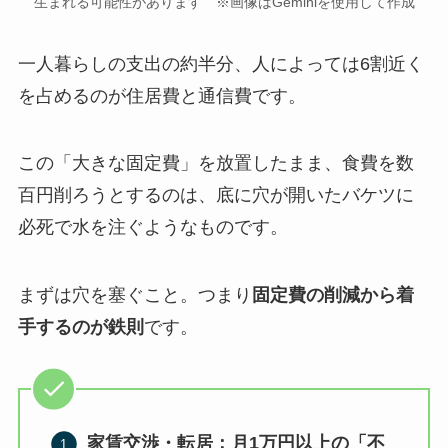
生まれる可能性があります ※画像はGeminiを使用して作成
一人暮らしの支出の約半分、人によっては6割近く
を占めるのが住居費と通信費です。
この「大きな固定費」を放置したまま、食費を数
百円削ろうとするのは、
底に穴が開いたバケツに
必死で水を注ぐようなもの
です。
まずは穴を塞ぐこと。つまり
固定費の削減から着
手するのが鉄則
です。
家賃交渉・転居：月1万円以上の「不