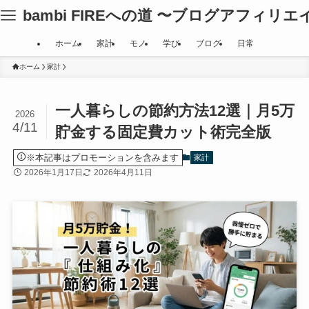
bambi FIREへの道 〜ブログアフィリ
ホーム
家計
モノ
学び
ブログ
日常
ホーム
家計
一人暮らしの節約方法12選｜月5万
2026
4/11
貯金する固定費カット術完全版
※本記事はプロモーションを含みます
家計
2026年1月17日
2026年4月11日