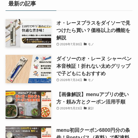
最新の記事
オ・レーヌプラスをダイソーで見
つけたら買い？価格以上の機能を
解説
2026年7月30日
モノ
ダイソーのオ・レーヌ シャーペン
本音検証！折れない太めグリップ
で子どもにもおすすめ
2026年7月24日
モノ
【画像解説】menuアプリの使い
方・頼み方とクーポン活用手順
2026年5月23日
家計
menu初回クーポン6800円分の条
件！Pontaパス（有料）で配達料