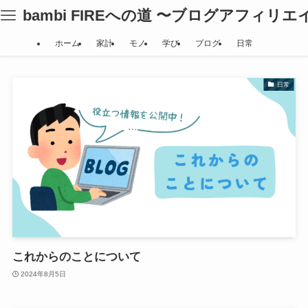
bambi FIREへの道 〜ブログアフィリ
ホーム
家計
モノ
学び
ブログ
日常
日常
これからのことについて
2024年8月5日