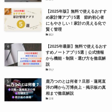
【2025年版】無料で使えるおすす
め家計簿アプリ5選 節約初心者
にもやさしい！家計の見える化で
賢く管理
家計
【2025年最新】無料で使えるおす
すめノートアプリ5選｜公式情報
から機能・制限・選び方を徹底解
説
学び
鹿乃つのとは何者？旦那・蓮尾直
洋の噂から万博炎上・掲示板の真
相まで徹底解説
日常