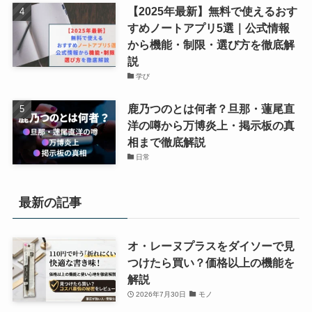
【2025年最新】無料で使えるおす
すめノートアプリ5選｜公式情報
から機能・制限・選び方を徹底解
説
学び
鹿乃つのとは何者？旦那・蓮尾直
洋の噂から万博炎上・掲示板の真
相まで徹底解説
日常
最新の記事
オ・レーヌプラスをダイソーで見
つけたら買い？価格以上の機能を
解説
2026年7月30日
モノ