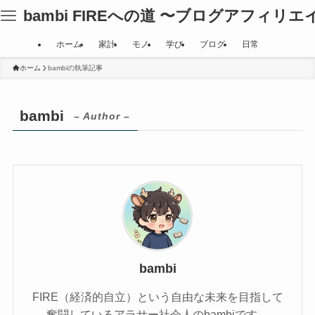
bambi FIREへの道 〜ブログアフィリ
ホーム
家計
モノ
学び
ブログ
日常
ホーム
bambiの執筆記事
bambi
– Author –
bambi
FIRE（経済的自立）という自由な未来を目指して
奮闘しているアラサー社会人のbambiです。